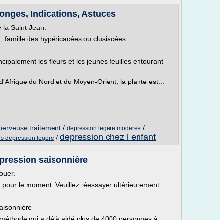
songes, Indications, Astuces
 la Saint-Jean.
 famille des hypéricacées ou clusiacées.
incipalement les fleurs et les jeunes feuilles entourant
 d'Afrique du Nord et du Moyen-Orient, la plante est...
erveuse traitement
/
/
depression legere moderee
depression chez l enfant
/
is depression legere
épression saisonnière
ouer.
le pour le moment. Veuillez réessayer ultérieurement.
aisonnière
a méthode qui a déjà aidé plus de 4000 personnes à