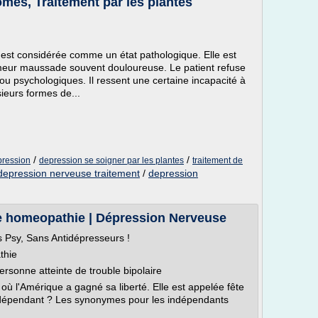
mes, Traitement par les plantes
est considérée comme un état pathologique. Elle est
ur maussade souvent douloureuse. Le patient refuse
ou psychologiques. Il ressent une certaine incapacité à
sieurs formes de...
/
/
pression
depression se soigner par les plantes
traitement de
epression nerveuse traitement
/
depression
e homeopathie | Dépression Nerveuse
 Psy, Sans Antidépresseurs !
thie
rsonne atteinte de trouble bipolaire
 où l'Amérique a gagné sa liberté. Elle est appelée fête
indépendant ? Les synonymes pour les indépendants