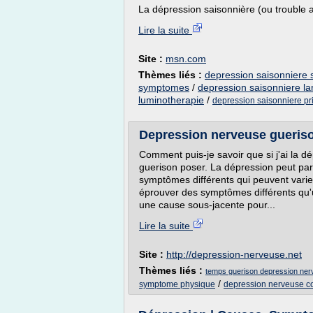
La dépression saisonnière (ou trouble aff
Lire la suite
Site :
msn.com
Thèmes liés :
depression saisonniere 
symptomes
/
depression saisonniere l
luminotherapie
/
depression saisonniere p
Depression nerveuse gueris
Comment puis-je savoir que si j'ai la 
guerison poser. La dépression peut parfo
symptômes différents qui peuvent varie
éprouver des symptômes différents qu'
une cause sous-jacente pour...
Lire la suite
Site :
http://depression-nerveuse.net
Thèmes liés :
temps guerison depression ne
/
symptome physique
depression nerveuse c