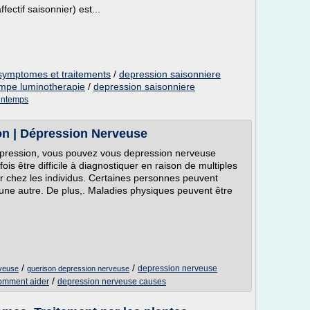
ectif saisonnier) est...
symptomes et traitements
/
depression saisonniere
ampe luminotherapie
/
depression saisonniere
rintemps
on | Dépression Nerveuse
dépression, vous pouvez vous depression nerveuse
is être difficile à diagnostiquer en raison de multiples
r chez les individus. Certaines personnes peuvent
une autre. De plus,. Maladies physiques peuvent être
/
/
depression nerveuse
rveuse
guerison depression nerveuse
/
omment aider
depression nerveuse causes