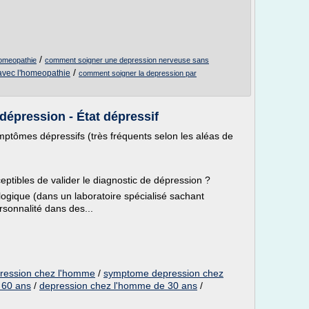
/
omeopathie
comment soigner une depression nerveuse sans
/
avec l'homeopathie
comment soigner la depression par
 dépression - État dépressif
mptômes dépressifs (très fréquents selon les aléas de
ceptibles de valider le diagnostic de dépression ?
logique (dans un laboratoire spécialisé sachant
ersonnalité dans des...
ression chez l'homme
/
symptome depression chez
 60 ans
/
depression chez l'homme de 30 ans
/