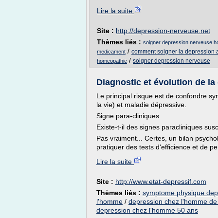
Lire la suite
Site :
http://depression-nerveuse.net
Thèmes liés :
soigner depression nerveuse h
/
comment soigner la depression 
medicament
/
soigner depression nerveuse
homeopathie
Diagnostic et évolution de la
Le principal risque est de confondre sy
la vie) et maladie dépressive.
Signe para-cliniques
Existe-t-il des signes paracliniques sus
Pas vraiment... Certes, un bilan psycho
pratiquer des tests d'efficience et de p
Lire la suite
Site :
http://www.etat-depressif.com
Thèmes liés :
symptome physique dep
l'homme
/
depression chez l'homme de
depression chez l'homme 50 ans