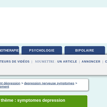
NOTHERAPIE
PSYCHOLOGIE
BIPOLAIRE
TEURS DE VIDÉOS
| SOUMETTRE :
UN ARTICLE
|
ANNONCER
|
ent dépression
>
depression nerveuse symptomes
>
tement
le thème : symptomes depression