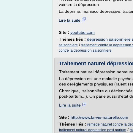
vaincre la dépression.
La deprime, maniaco depressive, traite
Lire la suite
Site :
youtube.com
Thèmes liés :
depression saisonniere 
/
saisonniere
traitement contre la depression
contre la depression saisonniere
Traitement naturel dépressio
Traitement naturel dépression nerveus
La dépression est une maladie psychol
des dérèglements physiques (ralentis
Chronique, saisonnière ou déclenchée 
post-partum...). On parle aussi d'état dé
Lire la suite
Site :
http://www.la-vie-naturelle.com
Thèmes liés :
remede naturel contre la d
/
traitement naturel depression post partum
m