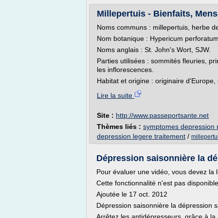
Millepertuis - Bienfaits, Men
Noms communs : millepertuis, herbe de
Nom botanique : Hypericum perforatum,
Noms anglais : St. John's Wort, SJW.
Parties utilisées : sommités fleuries, pr
les inflorescences.
Habitat et origine : originaire d'Europe,
Lire la suite
Site :
http://www.passeportsante.net
Thèmes liés :
symptomes depression n
depression legere traitement
/
millepertu
Dépression saisonnière la d
Pour évaluer une vidéo, vous devez la l
Cette fonctionnalité n'est pas disponib
Ajoutée le 17 oct. 2012
Dépression saisonnière la dépression s
Arrêtez les antidépresseurs, grâce à l