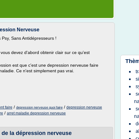
ression Nerveuse
 Psy, Sans Antidépresseurs !
vous devez d'abord obtenir clair sur ce qu'est
Thèm
ssion est que c'est une depression nerveuse faire
aladie. Ce n'est simplement pas vrai.
t
s
s
s
na
/
/
t faire
depression nerveuse
depression nerveuse quoi faire
s
/
re
arret maladie depression nerveuse
na
d
a
 de la dépression nerveuse
c