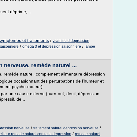
ment déprime,...
symptomes et traitements
/
vitamine d depression
/
/
 saisonniere
omega 3 et depression saisonniere
lampe
n nerveuse, remède naturel ...
e, remède naturel, complément alimentaire dépression
ogique occasionnant des perturbations de l'humeur et
sement psycho-moteur).
par une cause externe (burn-out, deuil, dépression
pressif, de...
/
/
epression nerveuse
traitement naturel depression nerveuse
/
eilleur remede naturel contre la depression
remede naturel