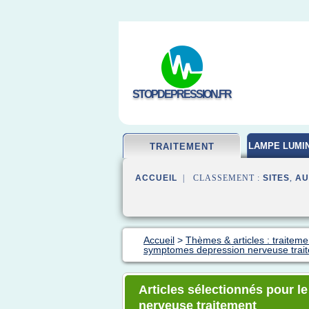
STOPDEPRESSION.FR
LAMPE LUMI
TRAITEMENT
ACCUEIL
| CLASSEMENT :
SITES
,
AU
Accueil
>
Thèmes & articles : traitem
symptomes depression nerveuse trai
Articles sélectionnés pour 
nerveuse traitement