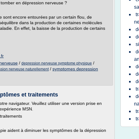
r tomber en dépression nerveuse ?
sa
t
e sont encore entourées par un certain flou, de
n
quilibre dans la production de certaines molécules
ladie. En effet, la baisse de la production de certains
d
d
s
d
fr
a
 nerveuse
/
/
depression nerveuse symptome physique
d
/
symptomes depression
ssion nerveuse naturellement
d
d
t
ptômes et traitements
d
tre navigateur. Veuillez utiliser une version prise en
na
e expérience MSN.
t
traitements
t
rapie aident à diminuer les symptômes de la dépression