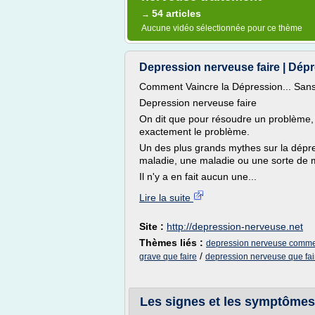
54 articles
→
Aucune vidéo sélectionnée pour ce thème
Depression nerveuse faire | Dép
Comment Vaincre la Dépression... Sans
Depression nerveuse faire
On dit que pour résoudre un problème, 
exactement le problème.
Un des plus grands mythes sur la dépre
maladie, une maladie ou une sorte de m
Il n'y a en fait aucun une...
Lire la suite
Site :
http://depression-nerveuse.net
Thèmes liés :
depression nerveuse commen
/
grave que faire
depression nerveuse que fai
Les signes et les symptômes