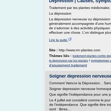
Dépression | Causes, Sympto
Traitement par les plantes médicinales
La dépression
La dépression nerveuse ou dépression 
généralement accompagnée d'une hume
de s'adonner à des activités physiques 
effectuer une chose. L'on distingue plu
Lire la suite
Site :
http://www.mr-plantes.com
Thèmes liés :
traitement plantes contre de
/
symptomes d
la depression par les plantes
d'epuisement traitement
Soigner depression nerveus
Comment Vaincre la Dépression... Sans
Soigner depression nerveuse homeopa
Que signifie l'indépendance pour une pe
Le 4 juillet est considéré comme le jour
de l'indépendance. Que signifie être 
sont : libres,...