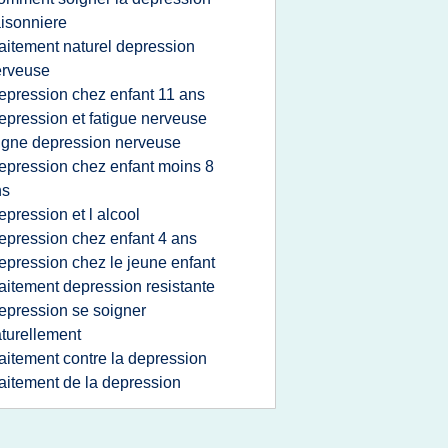
isonniere
raitement naturel depression
erveuse
epression chez enfant 11 ans
epression et fatigue nerveuse
igne depression nerveuse
epression chez enfant moins 8
ns
epression et l alcool
epression chez enfant 4 ans
epression chez le jeune enfant
raitement depression resistante
epression se soigner
turellement
raitement contre la depression
raitement de la depression