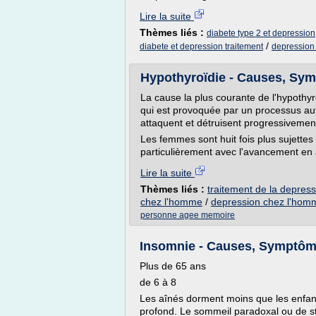
Lire la suite
Thèmes liés :
diabete type 2 et depression
/
diabete et depression traitement
depression 
Hypothyroïdie - Causes, Symp
La cause la plus courante de l'hypothyr
qui est provoquée par un processus aut
attaquent et détruisent progressivement
Les femmes sont huit fois plus sujette
particulièrement avec l'avancement en 
Lire la suite
Thèmes liés :
traitement de la depres
chez l'homme
/
depression chez l'hom
personne agee memoire
Insomnie - Causes, Symptômes
Plus de 65 ans
de 6 à 8
Les aînés dorment moins que les enfant
profond. Le sommeil paradoxal ou de s