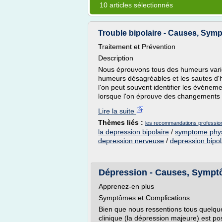
10 articles sélectionnés
Trouble bipolaire - Causes, Symp
Traitement et Prévention
Description
Nous éprouvons tous des humeurs variée
humeurs désagréables et les sautes d'
l'on peut souvent identifier les événeme
lorsque l'on éprouve des changements
Lire la suite
Thèmes liés :
les recommandations professionn
la depression bipolaire
/
symptome phys
depression nerveuse
/
depression bipo
Dépression - Causes, Symptôm
Apprenez-en plus
Symptômes et Complications
Bien que nous ressentions tous quelquef
clinique (la dépression majeure) est 