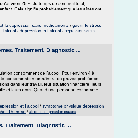
 qu'environ 25 % du temps de sommeil total,
fant. Cela signifie probablement que les aînés ont ...
te et la depression sans medicaments
/
guerir le stress
 l'alcool
/
depression et l alcool
/
depression sommeil
es, Traitement, Diagnostic ...
lation consomment de l'alcool. Pour environ 4 à
ette consommation entraînera de graves problèmes
ons dans leur travail, leur situation financière, leurs
ille et leurs amis. Quand une personne consomme...
epression et l alcool
/
symptome physique depression
chez l'homme
/
alcool et depression causes
 Traitement, Diagnostic ...