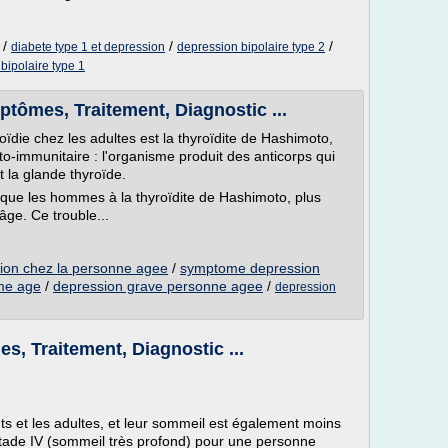
/
/
/
diabete type 1 et depression
depression bipolaire type 2
bipolaire type 1
tômes, Traitement, Diagnostic ...
oïdie chez les adultes est la thyroïdite de Hashimoto,
o-immunitaire : l'organisme produit des anticorps qui
 la glande thyroïde.
s que les hommes à la thyroïdite de Hashimoto, plus
âge. Ce trouble...
sion chez la personne agee
/
symptome depression
me age
/
depression grave personne agee
/
depression
, Traitement, Diagnostic ...
s et les adultes, et leur sommeil est également moins
tade IV (sommeil très profond) pour une personne