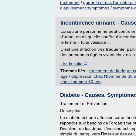
traitement
/
guerir le stress l'anxiete 
d'epuisement symptomes
/
symptome d
Incontinence urinaire - Caus
Lorsqu'une personne ne peut contrôler so
d'urine, on dit qu'elle souffre d'incont
le terme « fuite vésicale ».
C'est une affection très fréquente, pa
des personnes âgées vivant chez elles e
Lire la suite
Thèmes liés :
traitement de la depres
age
/
depression chez l'homme de 30 
chez l'homme 50 ans
Diabète - Causes, Symptômes,
Traitement et Prévention
Description
Le diabète est une affection caractérisé
répondre aux besoins de l'organisme ou
l'insuline, ou les deux. L'insuline est i
simple du sang, vers l'intérieur des cellu