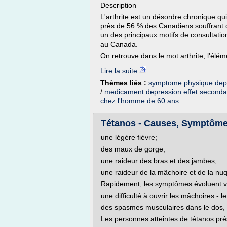
Description
L'arthrite est un désordre chronique qu
près de 56 % des Canadiens souffrant d'
un des principaux motifs de consultatio
au Canada.
On retrouve dans le mot arthrite, l'élém
Lire la suite
Thèmes liés :
symptome physique dep
/
medicament depression effet seconda
chez l'homme de 60 ans
Tétanos - Causes, Symptômes,
une légère fièvre;
des maux de gorge;
une raideur des bras et des jambes;
une raideur de la mâchoire et de la nu
Rapidement, les symptômes évoluent ver
une difficulté à ouvrir les mâchoires - l
des spasmes musculaires dans le dos,
Les personnes atteintes de tétanos pré