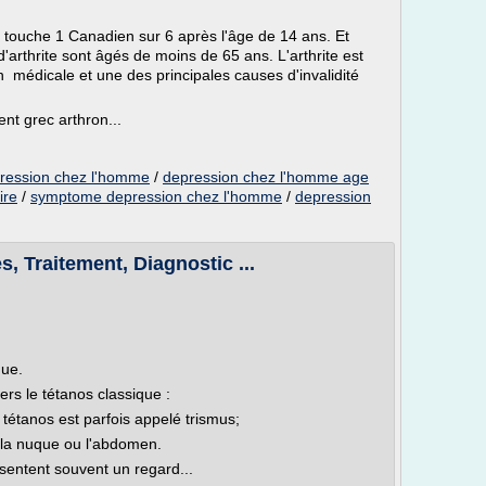
i touche 1 Canadien sur 6 après l'âge de 14 ans. Et
arthrite sont âgés de moins de 65 ans. L'arthrite est
n médicale et une des principales causes d'invalidité
ent grec arthron...
ression chez l'homme
/
depression chez l'homme age
ire
/
symptome depression chez l'homme
/
depression
 Traitement, Diagnostic ...
que.
s le tétanos classique :
e tétanos est parfois appelé trismus;
 la nuque ou l'abdomen.
sentent souvent un regard...