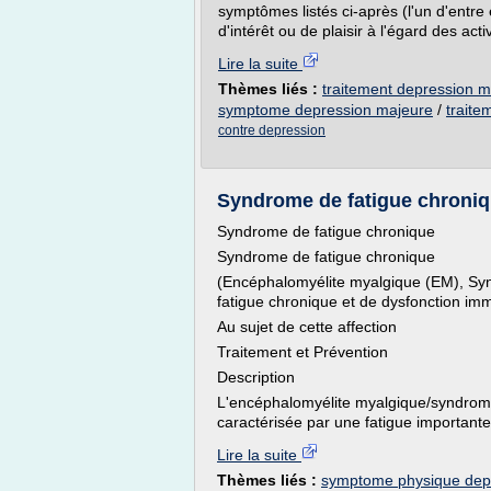
symptômes listés ci-après (l'un d'entr
d'intérêt ou de plaisir à l'égard des act
Lire la suite
Thèmes liés :
traitement depression m
symptome depression majeure
/
traite
contre depression
Syndrome de fatigue chroniq
Syndrome de fatigue chronique
Syndrome de fatigue chronique
(Encéphalomyélite myalgique (EM), Sy
fatigue chronique et de dysfonction im
Au sujet de cette affection
Traitement et Prévention
Description
L'encéphalomyélite myalgique/syndrome
caractérisée par une fatigue importante.
Lire la suite
Thèmes liés :
symptome physique dep