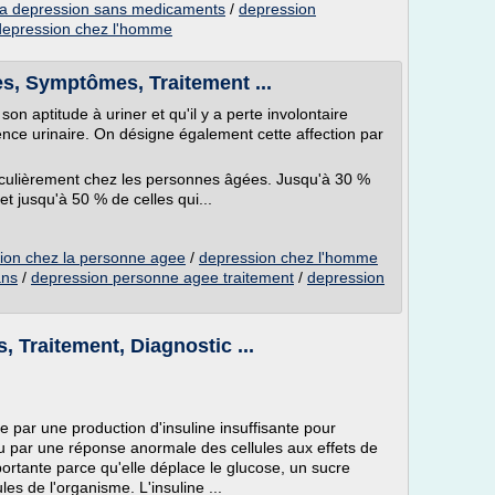
et la depression sans medicaments
/
depression
epression chez l'homme
es, Symptômes, Traitement ...
n aptitude à uriner et qu'il y a perte involontaire
inence urinaire. On désigne également cette affection par
rticulièrement chez les personnes âgées. Jusqu'à 30 %
t jusqu'à 50 % de celles qui...
sion chez la personne agee
/
depression chez l'homme
ans
/
depression personne agee traitement
/
depression
 Traitement, Diagnostic ...
e par une production d'insuline insuffisante pour
 par une réponse anormale des cellules aux effets de
mportante parce qu'elle déplace le glucose, un sucre
les de l'organisme. L'insuline ...