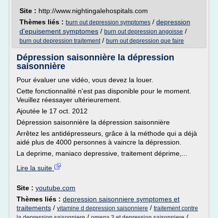
Site :
http://www.nightingalehospitals.com
Thèmes liés :
/
depression
burn out depression symptomes
d'epuisement symptomes
/
/
burn out depression angoisse
/
burn out depression traitement
burn out depression que faire
Dépression saisonnière la dépression
saisonnière
Pour évaluer une vidéo, vous devez la louer.
Cette fonctionnalité n'est pas disponible pour le moment.
Veuillez réessayer ultérieurement.
Ajoutée le 17 oct. 2012
Dépression saisonnière la dépression saisonnière
Arrêtez les antidépresseurs, grâce à la méthode qui a déjà
aidé plus de 4000 personnes à vaincre la dépression.
La deprime, maniaco depressive, traitement déprime,...
Lire la suite
Site :
youtube.com
Thèmes liés :
depression saisonniere symptomes et
traitements
/
/
vitamine d depression saisonniere
traitement contre
/
/
la depression saisonniere
omega 3 et depression saisonniere