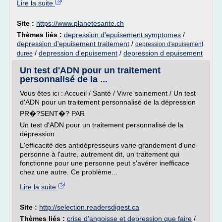
Lire la suite
Site :
https://www.planetesante.ch
Thèmes liés :
depression d'epuisement symptomes
/
depression d'epuisement traitement
/
depression d'epuisement
/
depression d'epuisement
/
depression d epuisement
duree
Un test d'ADN pour un traitement
personnalisé de la ...
Vous êtes ici : Accueil / Santé / Vivre sainement / Un test
d'ADN pour un traitement personnalisé de la dépression
PR�?SENT�? PAR
Un test d'ADN pour un traitement personnalisé de la
dépression
L'efficacité des antidépresseurs varie grandement d'une
personne à l'autre, autrement dit, un traitement qui
fonctionne pour une personne peut s'avérer inefficace
chez une autre. Ce problème...
Lire la suite
Site :
http://selection.readersdigest.ca
Thèmes liés :
crise d'angoisse et depression que faire
/