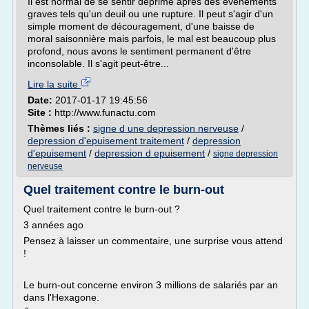
Il est normal de se sentir déprimé après des évènements
graves tels qu'un deuil ou une rupture. Il peut s'agir d'un
simple moment de découragement, d'une baisse de
moral saisonnière mais parfois, le mal est beaucoup plus
profond, nous avons le sentiment permanent d'être
inconsolable. Il s'agit peut-être...
Lire la suite
Date:
2017-01-17 19:45:56
Site :
http://www.funactu.com
Thèmes liés :
signe d une depression nerveuse
/
depression d'epuisement traitement
/
depression
d'epuisement
/
depression d epuisement
/
signe depression
nerveuse
Quel traitement contre le burn-out
Quel traitement contre le burn-out ?
3 années ago
Pensez à laisser un commentaire, une surprise vous attend
!
Le burn-out concerne environ 3 millions de salariés par an
dans l'Hexagone.