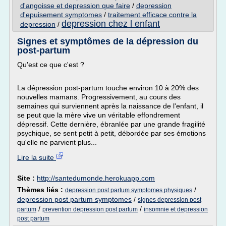
d'angoisse et depression que faire
/
depression
d'epuisement symptomes
/
traitement efficace contre la
depression chez l enfant
depression
/
Signes et symptômes de la dépression du
post-partum
Qu'est ce que c'est ?
La dépression post-partum touche environ 10 à 20% des
nouvelles mamans. Progressivement, au cours des
semaines qui surviennent après la naissance de l'enfant, il
se peut que la mère vive un véritable effondrement
dépressif. Cette dernière, ébranlée par une grande fragilité
psychique, se sent petit à petit, débordée par ses émotions
qu'elle ne parvient plus...
Lire la suite
Site :
http://santedumonde.herokuapp.com
Thèmes liés :
/
depression post partum symptomes physiques
depression post partum symptomes
/
signes depression post
/
/
partum
prevention depression post partum
insomnie et depression
post partum