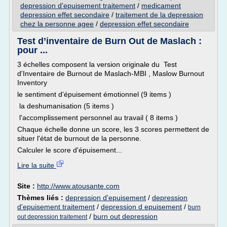
depression d'epuisement traitement
/
medicament
depression effet secondaire
/
traitement de la depression
chez la personne agee
/
depression effet secondaire
Test d’inventaire de Burn Out de Maslach :
pour ...
3 échelles composent la version originale du Test
d'Inventaire de Burnout de Maslach-MBI , Maslow Burnout
Inventory
le sentiment d'épuisement émotionnel (9 items )
la deshumanisation (5 items )
l'accomplissement personnel au travail ( 8 items )
Chaque échelle donne un score, les 3 scores permettent de
situer l'état de burnout de la personne.
Calculer le score d'épuisement...
Lire la suite
Site :
http://www.atousante.com
Thèmes liés :
depression d'epuisement
/
depression
d'epuisement traitement
/
depression d epuisement
/
burn
/
burn out depression
out depression traitement