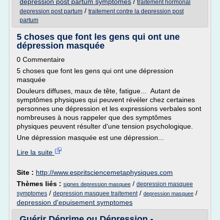
depression post partum symptomes
/
traitement hormonal
/
depression post partum
traitement contre la depression post
partum
5 choses que font les gens qui ont une
dépression masquée
0 Commentaire
5 choses que font les gens qui ont une dépression
masquée
Douleurs diffuses, maux de tête, fatigue... Autant de
symptômes physiques qui peuvent révéler chez certaines
personnes une dépression et les expressions verbales sont
nombreuses à nous rappeler que des symptômes
physiques peuvent résulter d'une tension psychologique.
Une dépression masquée est une dépression...
Lire la suite
Site :
http://www.espritsciencemetaphysiques.com
Thèmes liés :
/
depression masquee
signes depression masquee
/
/
/
symptomes
depression masquee traitement
depression masquee
depression d'epuisement symptomes
Guérir Déprime ou Dépression -