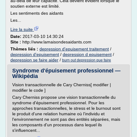
au-delà de leur capacité. Cela devient évident lorsque le
soutien externe est limité.
Les sentiments des aidants
Les...
Lire la suite
Date:
2017-03-10 14:30:24
Site :
http://www.lamaisondesaidants.com
Thèmes liés :
depression d'epuisement traitement
/
depression d'epuisement
/
depression d epuisement
/
depression se faire aider
/
burn out depression que faire
Syndrome d'épuisement professionnel —
Wikipédia
Vision transactionnelle de Cary Cherniss[ modifier |
modifier le code ]
Cary Cherniss propose une vision transactionnelle du
syndrome d'épuisement professionnel. Pour les
approches transactionnelles, le stress et le burnout sont
le produit d'une relation humaine où l'individu et
l'environnement ne sont pas des entités séparées, mais
les composants d'un processus dans lequel ils
s'influencent...