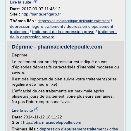
Lire la suite
Date:
2017-03-07 11:48:12
Site :
http://sante.lefigaro.fr
Thèmes liés :
/
depression melancolique delirante traitement
depression legere traitement
/
depression d'epuisement
traitement
/
traitement de la depression grave
/
traitement
de la depression severe
Déprime - pharmaciedelepoulle.com
Déprime
Le traitement par antidépresseur est indiqué en cas
d'épisodes dépressifs caractérisés d'intensité modérée ou
sévère.
Il est très important de bien suivre votre traitement (prise
régulière et à heure fixe).
L'efficacité de ces traitements est maximale après
plusieurs jours de traitement, voire plusieurs semaines.
Ne pas l'interrompre sans l'avis...
Lire la suite
Date:
2014-11-12 18:11:22
Site :
http://pharmaciedelepoulle.com
Thèmes liés :
depression d'epuisement traitement
/
crise