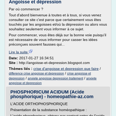
Angoisse et dépression
Par où commencer ?
Tout d'abord bienvenue à toutes et à tous, si vous venez
consulter ce site c'est parce que certainement vous êtes
touchés par les angoisses et/où la dépression ou alors vous
souhaitez seulement vous informer à ce sujet.
Pour commencer, vous êtes déjà sur la bonne voie puisqu'il
est nécessaire de vous informer pour casser les idées
préconçues souvent fausses qui...
Lire la suite
Date:
2017-01-27 16:34:51
Site :
http://angoisse-et-depression.blogspot.com
Thèmes liés :
crise d'angoisse et depression que faire
/
/
difference crise angoisse et depression
crise angoisse et
/
/
depression
anxiete angoisse depression traitement
anxiete
angoisse et depression
PHOSPHORICUM ACIDUM (Acide
phosphorique) - homeopathie-az.com
L'ACIDE ORTHOPHOSPHORIQUE
Présentation de la substance homéopathique :
L'acide phosphorique, obtenu par contact entre de l'acide