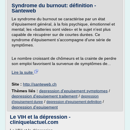
Syndrome du burnout: définition -
Santeweb
Le syndrome du burnout se caractérise par un état
d'épuisement général, à la fois psychique, émotionnel et
mental; les «batteries sont vides» et le sujet n'est plus
capable de récupérer sur de courtes durées. Ce
syndrome d'épuisement s'accompagne d'une série de
symptômes.
Le nombre croissant de chômeurs et la crainte de perdre
son emploi favorisent la survenue de symptômes de...
Lire la suite
Site :
http://santeweb.ch
Thèmes liés :
depression d'epuisement symptomes
/
depression d'epuisement traitement
/
depression
/
/
d'epuisement duree
depression d'epuisement definition
depression d'epuisement
Le VIH et la dépression -
cliniquelactuel.com