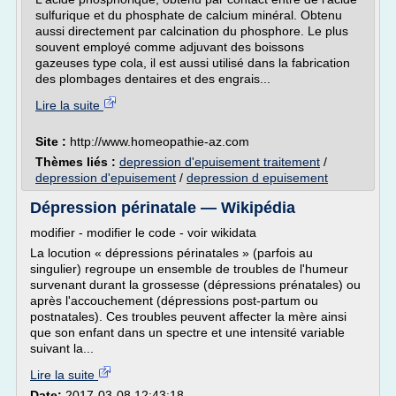
sulfurique et du phosphate de calcium minéral. Obtenu
aussi directement par calcination du phosphore. Le plus
souvent employé comme adjuvant des boissons
gazeuses type cola, il est aussi utilisé dans la fabrication
des plombages dentaires et des engrais...
Lire la suite
Site :
http://www.homeopathie-az.com
Thèmes liés :
depression d'epuisement traitement
/
depression d'epuisement
/
depression d epuisement
Dépression périnatale — Wikipédia
modifier - modifier le code - voir wikidata
La locution « dépressions périnatales » (parfois au
singulier) regroupe un ensemble de troubles de l'humeur
survenant durant la grossesse (dépressions prénatales) ou
après l'accouchement (dépressions post-partum ou
postnatales). Ces troubles peuvent affecter la mère ainsi
que son enfant dans un spectre et une intensité variable
suivant la...
Lire la suite
Date:
2017-03-08 12:43:18