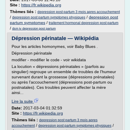
Site :
https://fr.wikipedia.org
Thèmes liés :
depression post partum 3 mois apres accouchement
/
/
depression post
depression post partum symptomes physiques
partum symptomes
/
traitement hormonal depression post partum
/
dsm iv depression post partum
Dépression périnatale — Wikipédia
Pour les articles homonymes, voir Baby Blues .
Dépression périnatale
modifier - modifier le code - voir wikidata
La locution « dépressions périnatales » (parfois au
singulier) regroupe un ensemble de troubles de l'humeur
survenant durant la grossesse (dépressions prénatales)
ou après l'accouchement (dépressions post-partum ou
postnatales). Ces troubles peuvent affecter la mère
ainsi...
Lire la suite
Date:
2017-03-04 01:32:59
Site :
https://fr.wikipedia.org
Thèmes liés :
depression post partum 3 mois apres
/
/
accouchement
depression post partum symptomes physiques