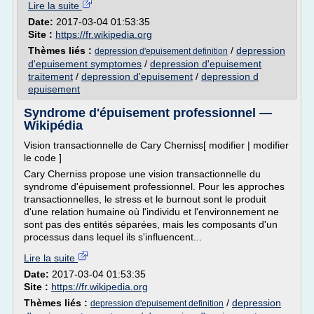
Lire la suite
Date:
2017-03-04 01:53:35
Site :
https://fr.wikipedia.org
Thèmes liés :
/
depression
depression d'epuisement definition
d'epuisement symptomes
/
depression d'epuisement
traitement
/
depression d'epuisement
/
depression d
epuisement
Syndrome d'épuisement professionnel —
Wikipédia
Vision transactionnelle de Cary Cherniss[ modifier | modifier
le code ]
Cary Cherniss propose une vision transactionnelle du
syndrome d'épuisement professionnel. Pour les approches
transactionnelles, le stress et le burnout sont le produit
d'une relation humaine où l'individu et l'environnement ne
sont pas des entités séparées, mais les composants d'un
processus dans lequel ils s'influencent...
Lire la suite
Date:
2017-03-04 01:53:35
Site :
https://fr.wikipedia.org
Thèmes liés :
/
depression
depression d'epuisement definition