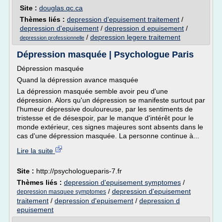
Site :
douglas.qc.ca
Thèmes liés :
depression d'epuisement traitement
/
depression d'epuisement
/
depression d epuisement
/
/
depression legere traitement
depression professionnelle
Dépression masquée | Psychologue Paris
Dépression masquée
Quand la dépression avance masquée
La dépression masquée semble avoir peu d'une
dépression. Alors qu'un dépression se manifeste surtout par
l'humeur dépressive douloureuse, par les sentiments de
tristesse et de désespoir, par le manque d'intérêt pour le
monde extérieur, ces signes majeures sont absents dans le
cas d'une dépression masquée. La personne continue à...
Lire la suite
Site :
http://psychologueparis-7.fr
Thèmes liés :
depression d'epuisement symptomes
/
/
depression d'epuisement
depression masquee symptomes
traitement
/
depression d'epuisement
/
depression d
epuisement