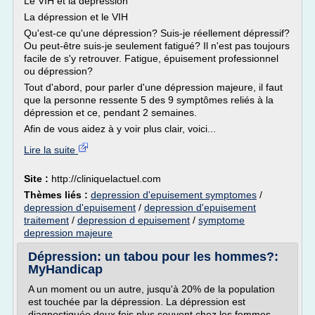
Le VIH et la dépression
La dépression et le VIH
Qu'est-ce qu'une dépression? Suis-je réellement dépressif?
Ou peut-être suis-je seulement fatigué? Il n'est pas toujours
facile de s'y retrouver. Fatigue, épuisement professionnel
ou dépression?
Tout d'abord, pour parler d'une dépression majeure, il faut
que la personne ressente 5 des 9 symptômes reliés à la
dépression et ce, pendant 2 semaines.
Afin de vous aidez à y voir plus clair, voici...
Lire la suite
Site :
http://cliniquelactuel.com
Thèmes liés :
depression d'epuisement symptomes
/
depression d'epuisement
/
depression d'epuisement
traitement
/
depression d epuisement
/
symptome
depression majeure
Dépression: un tabou pour les hommes?:
MyHandicap
A un moment ou un autre, jusqu'à 20% de la population
est touchée par la dépression. La dépression est
diagnostiquée deux fois plus souvent chez les femmes