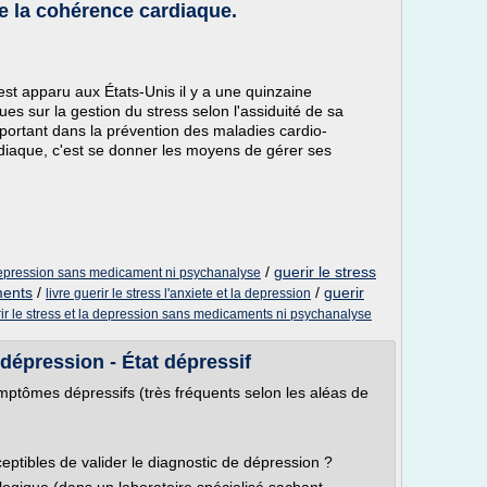
de la cohérence cardiaque.
st apparu aux États-Unis il y a une quinzaine
es sur la gestion du stress selon l'assiduité de sa
portant dans la prévention des maladies cardio-
rdiaque, c'est se donner les moyens de gérer ses
/
guerir le stress
a depression sans medicament ni psychanalyse
ments
/
/
guerir
livre guerir le stress l'anxiete et la depression
ir le stress et la depression sans medicaments ni psychanalyse
 dépression - État dépressif
ymptômes dépressifs (très fréquents selon les aléas de
ceptibles de valider le diagnostic de dépression ?