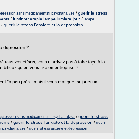
/
guerir le stress
a depression sans medicament ni psychanalyse
ments
/
luminotherapie lampe lumiere jour
/
lampe
/
guerir le stress l'anxiete et la depression
la dépression ?
 tous vos efforts, vous n'arrivez pas à faire façe à la
ambitieux qu'on vous fixe en entreprise ?
nent "à peu près", mais il vous manque toujours un
/
guerir le stress
a depression sans medicament ni psychanalyse
ments
/
guerir le stress l'anxiete et la depression
/
guerir
/
ni psychanalyse
guerir stress anxiete et depression