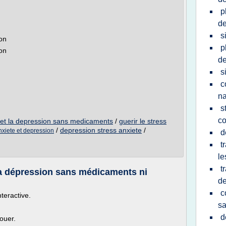
p
de
s
ion
p
ion
de
s
c
na
s
c
te et la depression sans medicaments
/
guerir le stress
/
depression stress anxiete
/
anxiete et depression
d
t
le
t
t la dépression sans médicaments ni
de
c
nteractive.
s
d
ouer.