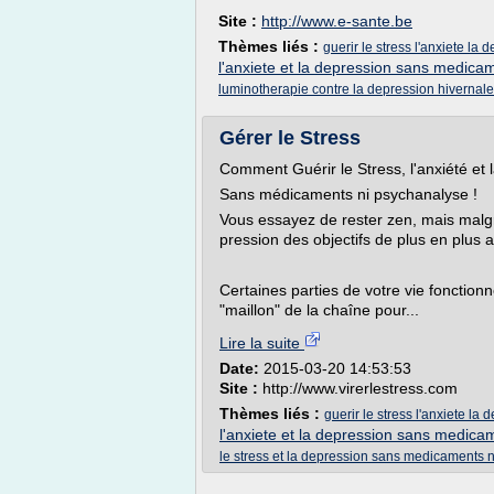
Site :
http://www.e-sante.be
Thèmes liés :
guerir le stress l'anxiete l
l'anxiete et la depression sans medica
luminotherapie contre la depression hivernale
Gérer le Stress
Comment Guérir le Stress, l'anxiété et 
Sans médicaments ni psychanalyse !
Vous essayez de rester zen, mais malgré
pression des objectifs de plus en plus 
Certaines parties de votre vie fonction
"maillon" de la chaîne pour...
Lire la suite
Date:
2015-03-20 14:53:53
Site :
http://www.virerlestress.com
Thèmes liés :
guerir le stress l'anxiete l
l'anxiete et la depression sans medica
le stress et la depression sans medicaments 