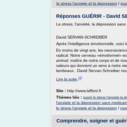
le stress l'anxiete et la depression
/
guer
Réponses GUÉRIR - David
Le stress, l'anxiété, la dépression sa
David SERVAN-SCHREIBER
Après l'intelligence émotionnelle, voic
En moins de vingt ans, les neuroscienc
radical. Notre cerveau «émotionnel» es
animal: maître de notre corps et de nos
valeurs qui donnent un sens à notre vie. 
lambeaux...David Servan-Schreiber nous 
Lire la suite
Site :
http://www.laffont.fr
Thèmes liés :
guerir le stress l'anxiete l
l'anxiete et la depression sans medica
le stress l'anxiete et la depression
/
guer
Comprendre, soigner et guéri