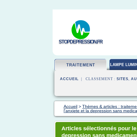
STOPDEPRESSION.FR
LAMPE LUMI
TRAITEMENT
ACCUEIL
| CLASSEMENT :
SITES
,
AU
Accueil
>
Thèmes & articles : traitem
l'anxiete et la depression sans medi
Articles sélectionnés pour le 
depression sans medicamen