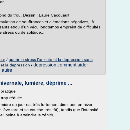
on .
fond du trou. Dessin : Laure Cacouault.
mulation de souffrances et d'émotions négatives, à
sants et/ou d'un vécu longtemps empreint de difficultés
 stress ou de solitude,...
/
guerir le stress l'anxiete et la depression sans
nose
depression comment aider
e et la depression
/
 autre
vernale, lumière, déprime ...
 pratique
trop réduite...
lumière du jour est très fortement diminuée en hiver.
se lève tard et se couche très tôt), tandis que l'intensité
eil peine à atteindre le zénith,...