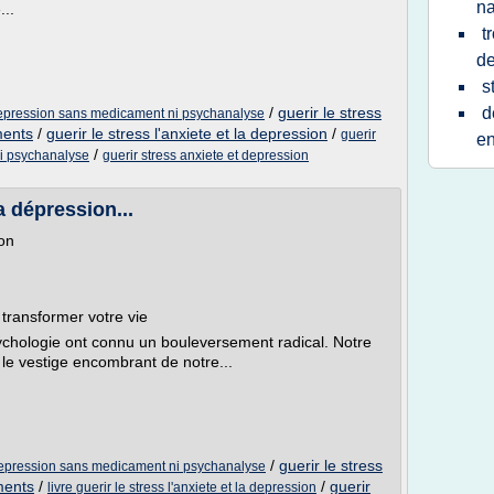
na
...
t
de
s
/
guerir le stress
d
a depression sans medicament ni psychanalyse
ments
/
guerir le stress l'anxiete et la depression
/
guerir
en
/
ni psychanalyse
guerir stress anxiete et depression
la dépression...
ion
transformer votre vie
ychologie ont connu un bouleversement radical. Notre
 le vestige encombrant de notre...
/
guerir le stress
a depression sans medicament ni psychanalyse
ments
/
/
guerir
livre guerir le stress l'anxiete et la depression