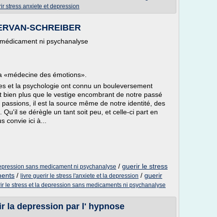
ir stress anxiete et depression
 SERVAN-SCHREIBER
ns médicament ni psychanalyse
i la «médecine des émotions».
es et la psychologie ont connu un bouleversement
t bien plus que le vestige encombrant de notre passé
 passions, il est la source même de notre identité, des
Qu'il se dérègle un tant soit peu, et celle-ci part en
convie ici à...
/
guerir le stress
a depression sans medicament ni psychanalyse
ments
/
/
guerir
livre guerir le stress l'anxiete et la depression
ir le stress et la depression sans medicaments ni psychanalyse
r la depression par l' hypnose