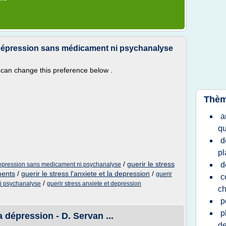
a dépression sans médicament ni psychanalyse
can change this preference below .
Thèm
a
qu
d
pl
/
guerir le stress
d
a depression sans medicament ni psychanalyse
ments
/
guerir le stress l'anxiete et la depression
/
guerir
c
/
ni psychanalyse
guerir stress anxiete et depression
ch
p
p
la dépression - D. Servan ...
de