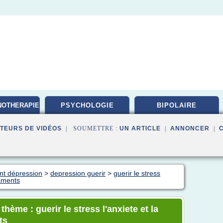
NOTHERAPIE
PSYCHOLOGIE
BIPOLAIRE
TEURS DE VIDÉOS
| SOUMETTRE :
UN ARTICLE
|
ANNONCER
|
ent dépression
>
depression guerir
>
guerir le stress
caments
thème : guerir le stress l'anxiete et la
ts