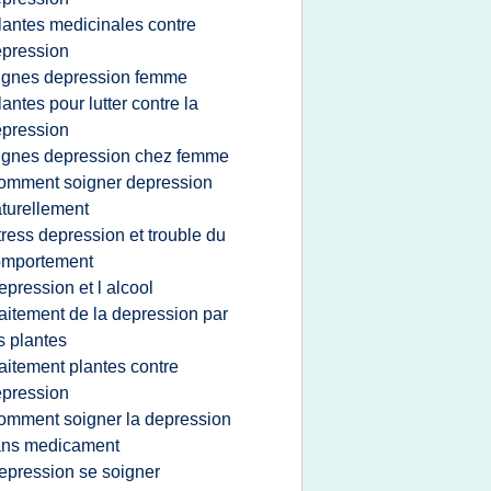
lantes medicinales contre
pression
ignes depression femme
lantes pour lutter contre la
pression
ignes depression chez femme
omment soigner depression
turellement
tress depression et trouble du
omportement
epression et l alcool
raitement de la depression par
s plantes
raitement plantes contre
pression
omment soigner la depression
ans medicament
epression se soigner