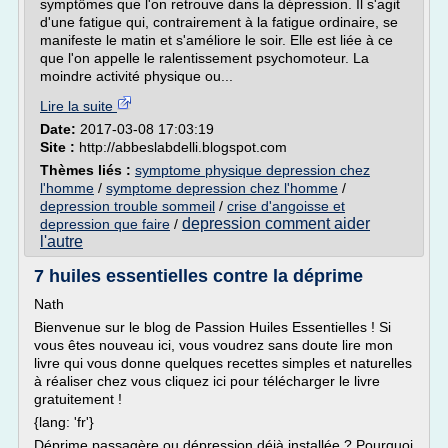
symptômes que l'on retrouve dans la dépression. Il s'agit
d'une fatigue qui, contrairement à la fatigue ordinaire, se
manifeste le matin et s'améliore le soir. Elle est liée à ce
que l'on appelle le ralentissement psychomoteur. La
moindre activité physique ou...
Lire la suite
Date:
2017-03-08 17:03:19
Site :
http://abbeslabdelli.blogspot.com
Thèmes liés :
symptome physique depression chez
l'homme
/
symptome depression chez l'homme
/
depression trouble sommeil
/
crise d'angoisse et
depression comment aider
depression que faire
/
l'autre
7 huiles essentielles contre la déprime
Nath
Bienvenue sur le blog de Passion Huiles Essentielles ! Si
vous êtes nouveau ici, vous voudrez sans doute lire mon
livre qui vous donne quelques recettes simples et naturelles
à réaliser chez vous cliquez ici pour télécharger le livre
gratuitement !
{lang: 'fr'}
Déprime passagère ou dépression déjà installée ? Pourquoi