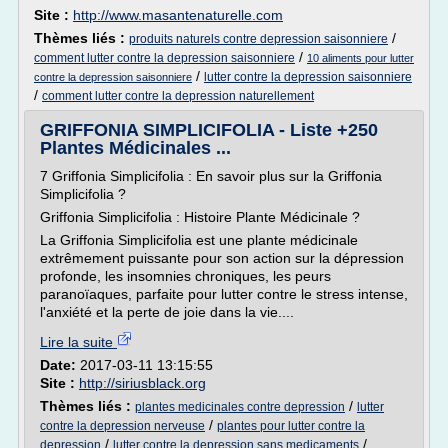
Site :
http://www.masantenaturelle.com
Thèmes liés :
/
produits naturels contre depression saisonniere
/
comment lutter contre la depression saisonniere
10 aliments pour lutter
/
lutter contre la depression saisonniere
contre la depression saisonniere
/
comment lutter contre la depression naturellement
GRIFFONIA SIMPLICIFOLIA - Liste +250
Plantes Médicinales ...
7 Griffonia Simplicifolia : En savoir plus sur la Griffonia
Simplicifolia ?
Griffonia Simplicifolia : Histoire Plante Médicinale ?
La Griffonia Simplicifolia est une plante médicinale
extrêmement puissante pour son action sur la dépression
profonde, les insomnies chroniques, les peurs
paranoïaques, parfaite pour lutter contre le stress intense,
l'anxiété et la perte de joie dans la vie....
Lire la suite
Date:
2017-03-11 13:15:55
Site :
http://siriusblack.org
Thèmes liés :
/
plantes medicinales contre depression
lutter
/
contre la depression nerveuse
plantes pour lutter contre la
/
/
depression
lutter contre la depression sans medicaments