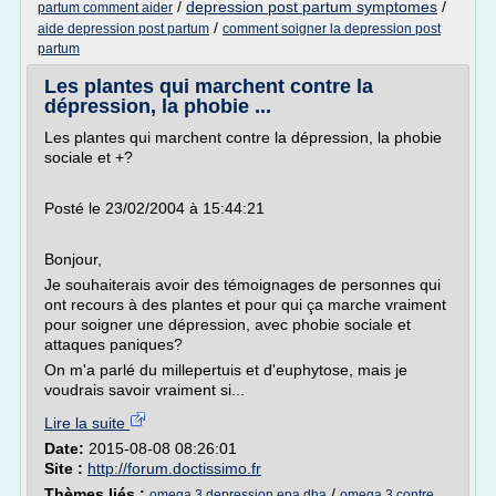
/
depression post partum symptomes
/
partum comment aider
/
aide depression post partum
comment soigner la depression post
partum
Les plantes qui marchent contre la
dépression, la phobie ...
Les plantes qui marchent contre la dépression, la phobie
sociale et +?
Posté le 23/02/2004 à 15:44:21
Bonjour,
Je souhaiterais avoir des témoignages de personnes qui
ont recours à des plantes et pour qui ça marche vraiment
pour soigner une dépression, avec phobie sociale et
attaques paniques?
On m'a parlé du millepertuis et d'euphytose, mais je
voudrais savoir vraiment si...
Lire la suite
Date:
2015-08-08 08:26:01
Site :
http://forum.doctissimo.fr
Thèmes liés :
/
omega 3 depression epa dha
omega 3 contre