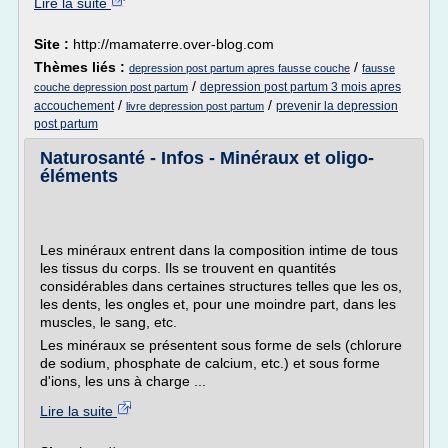
Lire la suite
Site :
http://mamaterre.over-blog.com
Thèmes liés :
/
depression post partum apres fausse couche
fausse
/
depression post partum 3 mois apres
couche depression post partum
/
/
accouchement
prevenir la depression
livre depression post partum
post partum
Naturosanté - Infos - Minéraux et oligo-
éléments
Les minéraux entrent dans la composition intime de tous
les tissus du corps. Ils se trouvent en quantités
considérables dans certaines structures telles que les os,
les dents, les ongles et, pour une moindre part, dans les
muscles, le sang, etc.
Les minéraux se présentent sous forme de sels (chlorure
de sodium, phosphate de calcium, etc.) et sous forme
d'ions, les uns à charge ...
Lire la suite