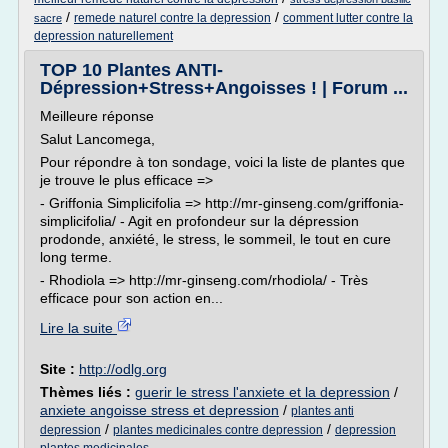
/
/
remede naturel contre la depression
comment lutter contre la
sacre
depression naturellement
TOP 10 Plantes ANTI-
Dépression+Stress+Angoisses ! | Forum ...
Meilleure réponse
Salut Lancomega,
Pour répondre à ton sondage, voici la liste de plantes que
je trouve le plus efficace =>
- Griffonia Simplicifolia => http://mr-ginseng.com/griffonia-
simplicifolia/ - Agit en profondeur sur la dépression
prodonde, anxiété, le stress, le sommeil, le tout en cure
long terme.
- Rhodiola => http://mr-ginseng.com/rhodiola/ - Très
efficace pour son action en...
Lire la suite
Site :
http://odlg.org
Thèmes liés :
guerir le stress l'anxiete et la depression
/
anxiete angoisse stress et depression
/
plantes anti
/
/
depression
plantes medicinales contre depression
depression