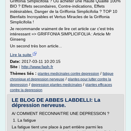
Griffonia Simplicifolia ? Où acheter une Haute Qualité 100%
BIO ? Effets secondaires, Contre-indications, Effets
indésirables, Danger de la Griffonia Simplicifolia ? TOP 10
Bienfaits Incroyables et Vertus Miracles de la Griffonia
Simplicifolia !
Je recommande vraiment de lire cet article car c'est très
intéressant => GRIFFONIA SIMPLICIFOLIA : Article Mr
Ginseng
Un second très bon article...
Lire la suite
Date:
2017-03-11 10:20:15
Site :
http://www.fash.fr
Thèmes liés :
/
plantes medicinales contre depression
fatigue
/
chronique et depression nerveuse
plantes pour lutter contre la
/
/
depression
depression plantes medicinales
plantes efficaces
contre la depression
LE BLOG DE ABBES LABDELLI: La
dépression nerveuse.
A/ COMMENT RECONNAITRE UNE DEPRESSION ?
1. La fatigue
La fatigue tient une place à part entière parmi les