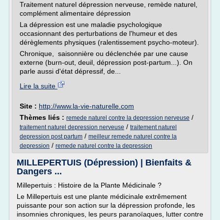
Traitement naturel dépression nerveuse, remède naturel,
complément alimentaire dépression
La dépression est une maladie psychologique
occasionnant des perturbations de l'humeur et des
dérèglements physiques (ralentissement psycho-moteur).
Chronique, saisonnière ou déclenchée par une cause
externe (burn-out, deuil, dépression post-partum...). On
parle aussi d'état dépressif, de...
Lire la suite
Site :
http://www.la-vie-naturelle.com
Thèmes liés :
/
remede naturel contre la depression nerveuse
/
traitement naturel depression nerveuse
traitement naturel
/
depression post partum
meilleur remede naturel contre la
/
depression
remede naturel contre la depression
MILLEPERTUIS (Dépression) | Bienfaits &
Dangers ...
Millepertuis : Histoire de la Plante Médicinale ?
Le Millepertuis est une plante médicinale extrêmement
puissante pour son action sur la dépression profonde, les
insomnies chroniques, les peurs paranoïaques, lutter contre