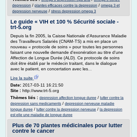
/
/
depression
plantes efficaces contre la depression
omega 3 et
/
depression nerveuse
stress depression omega 3
Le guide « VIH et 100 % Sécurité sociale -
trt-5.org
Depuis la fin 2005, la Caisse Nationale d'Assurance Maladie
des Travailleurs Salariés (CNAM-TS) a mis en place un
nouveau « protocole de soins » pour toutes les personnes
faisant une nouvelle demande d'exonération au titre d'une
Affection de Longue Durée (ALD). Ce protocole de soins
doit être établi par le médecin traitant, dans le dialogue
avec le patient, en concertation avec les...
Lire la suite
Date:
2017-03-11 16:21:50
Site :
http://www.trt-5.org
Thèmes liés :
/
depression affection longue duree
lutter contre la
/
depression sans medicaments
depression nerveuse maladie
/
/
longue duree
lutter contre la depression nerveuse
la depression
est elle une maladie de longue duree
Plus de 70 plantes médicinales pour lutter
contre le cancer