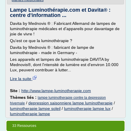
plantes medicinales
Lampe Luminothérapie.com et Davita® :
centre d'information ...
Davita by Mednovis ® : Fabricant Allemand de lampes de
luminothérapie médicales et d'appareils pour davantage de
joie de vivre !
Qu'est ce que la luminothérapie ?
Davita by Mednovis ® : fabricant de lampe de
luminothérapie - made in Germany -
Les appareils et lampes de luminothérapie DAVITA by
Mednovis®, dont l'ntensité de lumière est d'environ 10.000
Lux, peuvent contribuer à lutter...
Lire la suite
Site :
http://www.lampe-luminotherapie.com
Thèmes liés :
lampe luminotherapie contre la depression
/
depression saisonniere lampe luminotherapie
/
hivernale
luminotherapie lampe soleil
/
luminotherapie lampe lux
/
luminotherapie lampe
33 Ressources