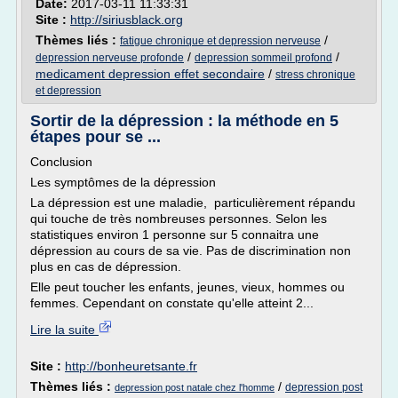
Date:
2017-03-11 11:33:31
Site :
http://siriusblack.org
Thèmes liés :
/
fatigue chronique et depression nerveuse
/
/
depression nerveuse profonde
depression sommeil profond
medicament depression effet secondaire
/
stress chronique
et depression
Sortir de la dépression : la méthode en 5
étapes pour se ...
Conclusion
Les symptômes de la dépression
La dépression est une maladie, particulièrement répandu
qui touche de très nombreuses personnes. Selon les
statistiques environ 1 personne sur 5 connaitra une
dépression au cours de sa vie. Pas de discrimination non
plus en cas de dépression.
Elle peut toucher les enfants, jeunes, vieux, hommes ou
femmes. Cependant on constate qu'elle atteint 2...
Lire la suite
Site :
http://bonheuretsante.fr
Thèmes liés :
/
depression post
depression post natale chez l'homme