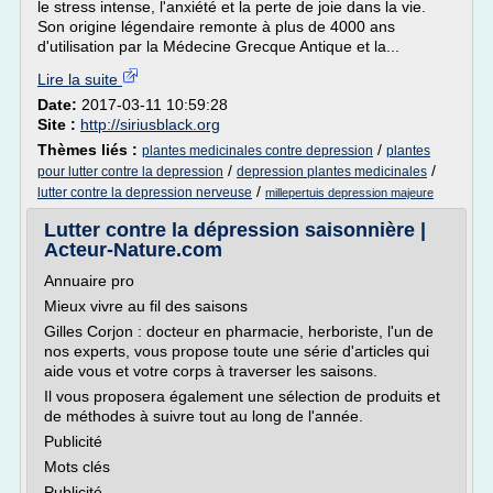
le stress intense, l'anxiété et la perte de joie dans la vie.
Son origine légendaire remonte à plus de 4000 ans
d'utilisation par la Médecine Grecque Antique et la...
Lire la suite
Date:
2017-03-11 10:59:28
Site :
http://siriusblack.org
Thèmes liés :
/
plantes medicinales contre depression
plantes
/
/
pour lutter contre la depression
depression plantes medicinales
/
lutter contre la depression nerveuse
millepertuis depression majeure
Lutter contre la dépression saisonnière |
Acteur-Nature.com
Annuaire pro
Mieux vivre au fil des saisons
Gilles Corjon : docteur en pharmacie, herboriste, l'un de
nos experts, vous propose toute une série d'articles qui
aide vous et votre corps à traverser les saisons.
Il vous proposera également une sélection de produits et
de méthodes à suivre tout au long de l'année.
Publicité
Mots clés
Publicité