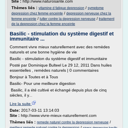
Site :
http://www.naturosante.com
Thèmes liés :
/
vitamine d fatigue depression
symptome
/
depression chez femme enceinte
depression nerveuse chez la
/
/
femme enceinte
lutter contre la depression nerveuse
traitement
de la depression chez la femme enceinte
Basilic - stimulation du système digestif et
immunitaire ...
Comment vivre mieux naturellement avec des remèdes
naturels et une bonne hygiène de vie
Basilic - stimulation du système digestif et immunitaire
Posté par Dominique Bulteel Le 29 12, 2011 Dans huiles
essentielles , remèdes naturels | 0 commentaires
Bonjour à Toutes et à Tous
Basilic- Pour une meilleure digestion
Basilic, il a été cultivé et échangé depuis plus de cinq
siècles, il y...
Lire la suite
Date:
2017-03-11 13:14:03
Site :
http://www.vivre-mieux-naturellement.com
Thèmes liés :
/
remede naturel contre la depression nerveuse
/
meilleur remede naturel contre la depression
stress depression basilic