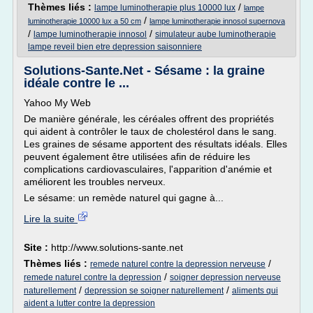
Thèmes liés :
/
lampe luminotherapie plus 10000 lux
lampe
/
luminotherapie 10000 lux a 50 cm
lampe luminotherapie innosol supernova
/
/
lampe luminotherapie innosol
simulateur aube luminotherapie
lampe reveil bien etre depression saisonniere
Solutions-Sante.Net - Sésame : la graine
idéale contre le ...
Yahoo My Web
De manière générale, les céréales offrent des propriétés
qui aident à contrôler le taux de cholestérol dans le sang.
Les graines de sésame apportent des résultats idéals. Elles
peuvent également être utilisées afin de réduire les
complications cardiovasculaires, l'apparition d'anémie et
améliorent les troubles nerveux.
Le sésame: un remède naturel qui gagne à...
Lire la suite
Site :
http://www.solutions-sante.net
Thèmes liés :
/
remede naturel contre la depression nerveuse
/
remede naturel contre la depression
soigner depression nerveuse
/
/
naturellement
depression se soigner naturellement
aliments qui
aident a lutter contre la depression