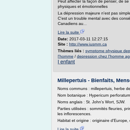
Peut affecter la façon de penser, de se 
physiques et émotionnelles
La dépression majeure n'est pas simple
C'est un trouble mental avec des cons
Canadiens au...
Lire la suite
Date:
2017-03-11 12:27:15
Site :
http://www.iusmm.ca
Thèmes liés :
symptome physique dep
l'homme
/
depression chez l'homme ag
l enfant
Millepertuis - Bienfaits, Men
Noms communs : millepertuis, herbe de
Nom botanique : Hypericum perforatum,
Noms anglais : St. John's Wort, SJW.
Parties utilisées : sommités fleuries, pr
les inflorescences.
Habitat et origine : originaire d'Europe,
Lire la suite