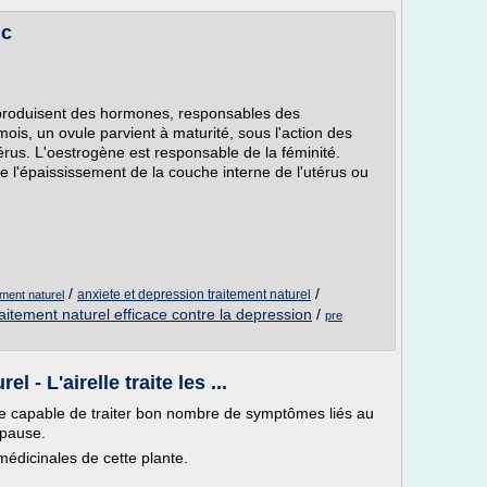
ic
 produisent des hormones, responsables des
is, un ovule parvient à maturité, sous l'action des
érus. L'oestrogène est responsable de la féminité.
 l'épaississement de la couche interne de l'utérus ou
/
/
anxiete et depression traitement naturel
ment naturel
raitement naturel efficace contre la depression
/
pre
 - L'airelle traite les ...
ale capable de traiter bon nombre de symptômes liés au
opause.
édicinales de cette plante.