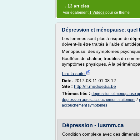
13 articles
→
Voir également
1 Vidéos
pour ce thème
Dépression et ménopause: quel t
Les femmes sont plus à risque de dép
doivent-ils être traités à l'aide d'anti
Ménopause: des symptômes psychiqu
Bouffées de chaleur, troubles du somme
symptômes physiques. A la périménopaus
Lire la suite
Date:
2017-03-11 01:08:12
Site :
http://fr.medipedia.be
Thèmes liés :
depression et menopause qu
/
depression apres accouchement traitement
accouchement symptomes
Dépression - iusmm.ca
Condition complexe avec des dimensions 