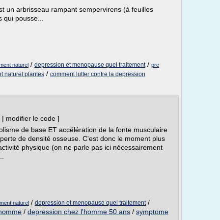
est un arbrisseau rampant sempervirens (à feuilles
s qui pousse...
/
/
depression et menopause quel traitement
ment naturel
pre
/
t naturel plantes
comment lutter contre la depression
| modifier le code ]
olisme de base ET accélération de la fonte musculaire
 perte de densité osseuse. C'est donc le moment plus
n activité physique (on ne parle pas ici nécessairement
..
/
/
depression et menopause quel traitement
ment naturel
l'homme
/
depression chez l'homme 50 ans
/
symptome