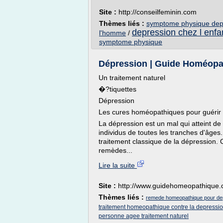
Site :
http://conseilfeminin.com
Thèmes liés :
symptome physique dep
depression chez l enfa
l'homme
/
symptome physique
Dépression | Guide Homéopa
Un traitement naturel
�?tiquettes
Dépression
Les cures homéopathiques pour guérir 
La dépression est un mal qui atteint de
individus de toutes les tranches d'âges.
traitement classique de la dépression.
remèdes...
Lire la suite
Site :
http://www.guidehomeopathique
Thèmes liés :
remede homeopathique pour de
traitement homeopathique contre la depressi
personne agee traitement naturel