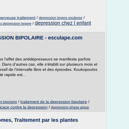
erveuse traitement
/
/
depression legere moderee
depression chez l enfant
/
is depression legere
ION BIPOLAIRE - esculape.com
s l'effet des antidépresseurs se manifeste parfois
Dans d'autres cas, elle s'établit sur plusieurs mois et
sif de l'intervalle libre et des épisodes. Koukopoulos
é rapide est...
/
traitement de la depression bipolaire
/
n bipolaire
ficace contre la depression
/
depression phase aigue
mes, Traitement par les plantes