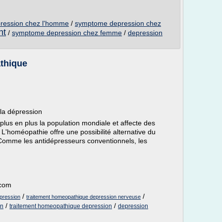
ression chez l'homme
/
symptome depression chez
nt
/
symptome depression chez femme
/
depression
thique
la dépression
 plus en plus la population mondiale et affecte des
 L'homéopathie offre une possibilité alternative du
 Comme les antidépresseurs conventionnels, les
.com
/
/
pression
traitement homeopathique depression nerveuse
/
/
on
traitement homeopathique depression
depression