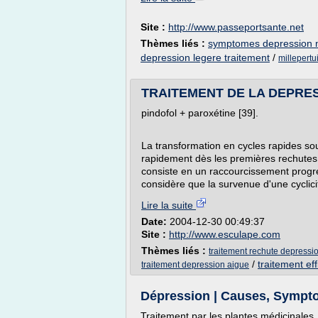
Site :
http://www.passeportsante.net
Thèmes liés :
symptomes depression n
depression legere traitement
/
millepertu
TRAITEMENT DE LA DEPRESS
pindofol + paroxétine [39].
La transformation en cycles rapides sou
rapidement dès les premières rechutes. 
consiste en un raccourcissement progres
considère que la survenue d'une cyclicit
Lire la suite
Date:
2004-12-30 00:49:37
Site :
http://www.esculape.com
Thèmes liés :
traitement rechute depressio
/
traitement ef
traitement depression aigue
Dépression | Causes, Sympto
Traitement par les plantes médicinales