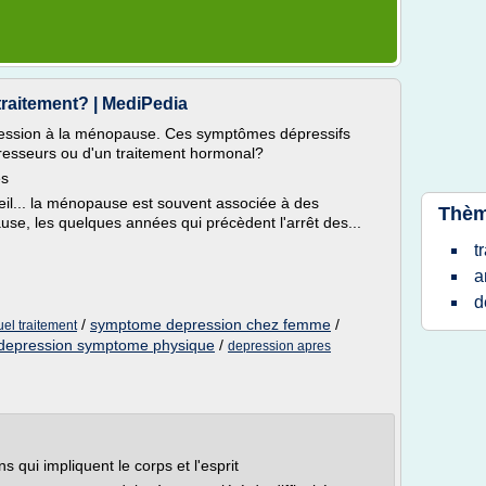
raitement? | MediPedia
ression à la ménopause. Ces symptômes dépressifs
dépresseurs ou d'un traitement hormonal?
es
il... la ménopause est souvent associée à des
Thèm
e, les quelques années qui précèdent l'arrêt des...
t
a
d
/
symptome depression chez femme
/
el traitement
depression symptome physique
/
depression apres
qui impliquent le corps et l'esprit