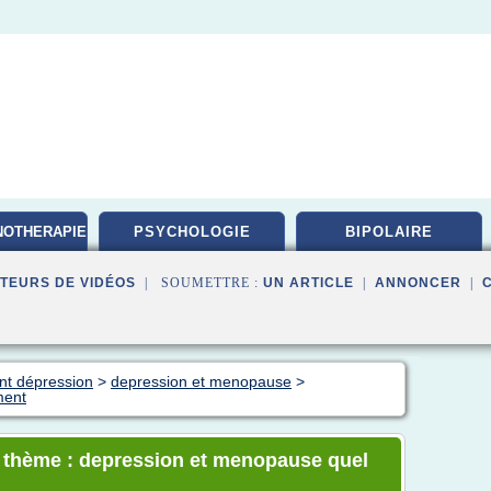
NOTHERAPIE
PSYCHOLOGIE
BIPOLAIRE
TEURS DE VIDÉOS
| SOUMETTRE :
UN ARTICLE
|
ANNONCER
|
ent dépression
>
depression et menopause
>
ment
le thème : depression et menopause quel