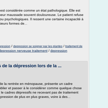
est considérée comme un état pathologique. Elle est
ur maussade souvent douloureuse. Le patient refuse
ou psychologiques. Il ressent une certaine incapacité à
sieurs formes de...
/
/
pression
depression se soigner par les plantes
traitement de
epression nerveuse traitement
/
depression
e la dépression lors de la ...
rs de la rentrée en ménopause, présente un cadre
'oublier et passer à le considérer comme quelque chose
 le cadres dépressifs ne recevant pas de traitement
ression de plus en plus graves, voire à des...