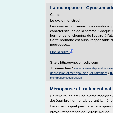
La ménopause - Gynecomed
Causes
Le cycle menstruel
Les ovaires contiennent des ovules et
caractéristiques de la femme. Chaque mo
hormones, et chemine de l'ovaire à l'ut
Cette hormone est aussi responsable de
muqueuse...
Lire la suite
Site :
http://gynecomedic.com
Thèmes liés :
menopause et depression traite
/
t
depression et menopause quel traitement
menopause et depression
Ménopause et traitement naturel
L'airelle rouge est une plante médicin
déséquilibre hormonale durant la mén
Découvrons quelques caractéristiques m
Brève Présentation de l'Airelle Rouge