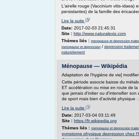
L'airelle rouge (Vaccinium vitis-idaea) 
persistantes) de la famille des éricacée
Lire la suite
Date:
2017-02-03 21:45:31
Site :
http://www.naturalexis.com
Thèmes liés :
menopause et depression traite
/
depression traitemen
menopause et depression
naturellement
Ménopause — Wikipédia
Adaptation de l'hygiène de vie[ modifier 
Cette période associe baisse du métab
ET accélération ou mise en route de la
que jamais d'initier ou d'intensifier so
de sport mais bien d'activité physique :.
Lire la suite
Date:
2017-03-04 03:11:49
Site :
https://fr.wikipedia.org
Thèmes liés :
menopause et depression traite
symptome physique depression chez 