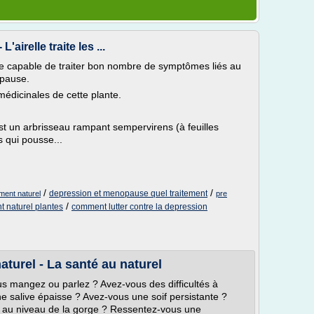
airelle traite les ...
ale capable de traiter bon nombre de symptômes liés au
opause.
édicinales de cette plante.
est un arbrisseau rampant sempervirens (à feuilles
s qui pousse...
/
/
depression et menopause quel traitement
ment naturel
pre
/
t naturel plantes
comment lutter contre la depression
turel - La santé au naturel
s mangez ou parlez ? Avez-vous des difficultés à
e salive épaisse ? Avez-vous une soif persistante ?
 au niveau de la gorge ? Ressentez-vous une