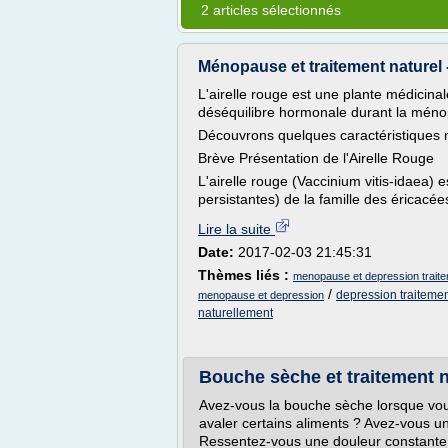
2 articles sélectionnés
Ménopause et traitement naturel - L'
L'airelle rouge est une plante médicin
déséquilibre hormonale durant la mén
Découvrons quelques caractéristiques m
Brève Présentation de l'Airelle Rouge
L'airelle rouge (Vaccinium vitis-idaea) 
persistantes) de la famille des éricacée
Lire la suite
Date:
2017-02-03 21:45:31
Thèmes liés :
menopause et depression traite
/
depression traitemen
menopause et depression
naturellement
Bouche sèche et traitement na
Avez-vous la bouche sèche lorsque vou
avaler certains aliments ? Avez-vous un
Ressentez-vous une douleur constante