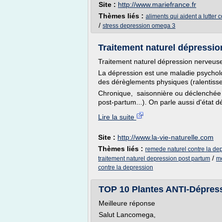
Site :
http://www.mariefrance.fr
Thèmes liés :
aliments qui aident a lutter 
/
stress depression omega 3
Traitement naturel dépression
Traitement naturel dépression nerveus
La dépression est une maladie psychol
des dérèglements physiques (ralentis
Chronique, saisonnière ou déclenchée 
post-partum...). On parle aussi d'état dé
Lire la suite
Site :
http://www.la-vie-naturelle.com
Thèmes liés :
remede naturel contre la de
/
traitement naturel depression post partum
me
contre la depression
TOP 10 Plantes ANTI-Dépress
Meilleure réponse
Salut Lancomega,