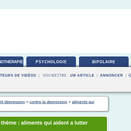
NOTHERAPIE
PSYCHOLOGIE
BIPOLAIRE
TEURS DE VIDÉOS
| SOUMETTRE :
UN ARTICLE
|
ANNONCER
|
ent dépression
>
contre la depression
>
aliments qui
 thème : aliments qui aident a lutter