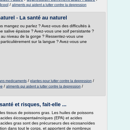
lcool
/
aliments qui aident a lutter contre la depression
turel - La santé au naturel
s mangez ou parlez ? Avez-vous des difficultés à
e salive épaisse ? Avez-vous une soif persistante ?
 au niveau de la gorge ? Ressentez-vous une
 particulièrement sur la langue ? Avez-vous une
/
/
 sans medicaments
plantes pour lutter contre la depression
re
/
/
aliments qui aident a lutter contre la depression
anté et risques, fait-elle ...
t des tissus de poissons gras. Les huiles de poissons
 acides éicosapentaénoïques (EPA) et acides
cides gras sont des précurseurs des eicosanoïdes
tion dans tout le corps, et apportent de nombreux