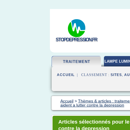
STOPDEPRESSION.FR
LAMPE LUMI
TRAITEMENT
ACCUEIL
| CLASSEMENT :
SITES
,
AU
Accueil
>
Thèmes & articles : traitem
aident a lutter contre la depression
Articles sélectionnés pour le
contre la depression