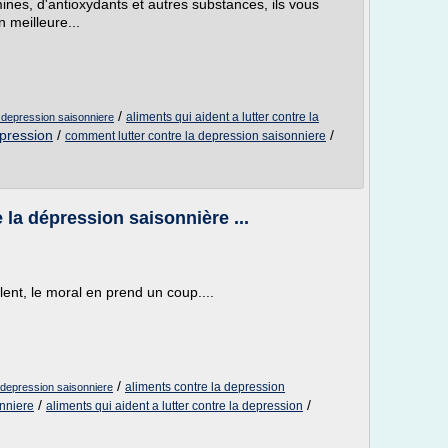
mines, d'antioxydants et autres substances, ils vous
n meilleure...
/
aliments qui aident a lutter contre la
a depression saisonniere
epression
/
/
comment lutter contre la depression saisonniere
 la dépression saisonnière ...
llent, le moral en prend un coup....
/
aliments contre la depression
a depression saisonniere
/
/
onniere
aliments qui aident a lutter contre la depression