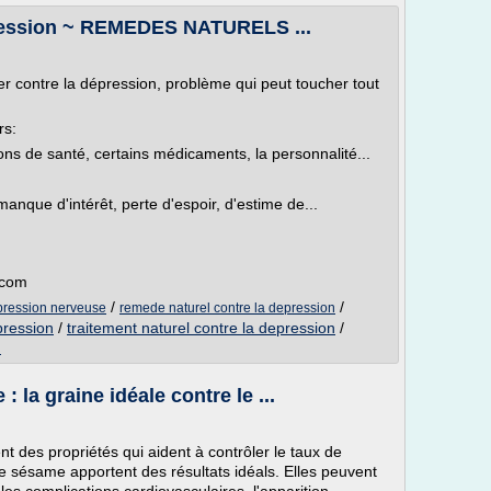
ression ~ REMEDES NATURELS ...
ter contre la dépression, problème qui peut toucher tout
rs:
ons de santé, certains médicaments, la personnalité...
manque d'intérêt, perte d'espoir, d'estime de...
.com
/
/
epression nerveuse
remede naturel contre la depression
pression
/
traitement naturel contre la depression
/
n
 la graine idéale contre le ...
t des propriétés qui aident à contrôler le taux de
e sésame apportent des résultats idéals. Elles peuvent