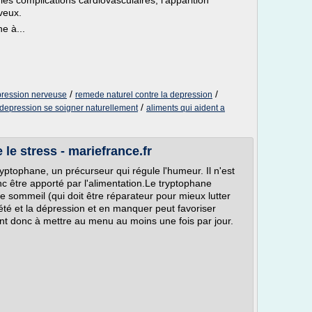
 les complications cardiovasculaires, l'apparition
veux.
e à...
/
/
pression nerveuse
remede naturel contre la depression
/
depression se soigner naturellement
aliments qui aident a
 le stress - mariefrance.fr
ryptophane, un précurseur qui régule l'humeur. Il n'est
nc être apporté par l'alimentation.Le tryptophane
le sommeil (qui doit être réparateur pour mieux lutter
nxiété et la dépression et en manquer peut favoriser
sont donc à mettre au menu au moins une fois par jour.