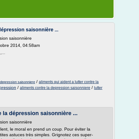
dépression saisonnière ...
ssion saisonnière
tobre 2014, 04:58am
...
/
aliments qui aident a lutter contre la
a depression saisonniere
epression
/
/
aliments contre la depression saisonniere
lutter
e la dépression saisonnière ...
ssion saisonnière
allent, le moral en prend un coup. Pour éviter la
etites astuces très simples. Grignotez ces super-