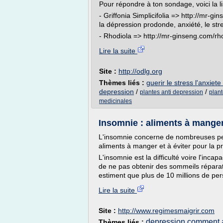
Pour répondre à ton sondage, voici la li
- Griffonia Simplicifolia => http://mr-gi
la dépression prodonde, anxiété, le stre
- Rhodiola => http://mr-ginseng.com/rhod
Lire la suite
Site :
http://odlg.org
Thèmes liés :
guerir le stress l'anxiet
depression
/
/
plantes anti depression
plan
medicinales
Insomnie : aliments à manger
L'insomnie concerne de nombreuses pers
aliments à manger et à éviter pour la pr
L'insomnie est la difficulté voire l'inca
de ne pas obtenir des sommeils répara
estiment que plus de 10 millions de per
Lire la suite
Site :
http://www.regimesmaigrir.com
depression comment ai
Thèmes liés :