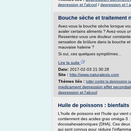
depression et l'alcool
/
depression et l a
Bouche sèche et traitement na
Avez-vous la bouche sèche lorsque vou
avaler certains aliments ? Avez-vous un
Ressentez-vous une douleur constante
sensation de brûlure dans la bouche et
mauvaise haleine ?
Si oui, ces quelques symptômes...
Lire la suite
Date:
2017-02-03 21:30:28
Site :
http://www.naturalexis.com
Thèmes liés :
lutter contre la depression
medicament depression effet secondai
depression et l'alcool
Huile de poissons : bienfaits s
L'huile de poissons est l'huile qui vien
contiennent des acides gras oméga-3 :
docosahexaénoïques (DHA). Ces deux a
qui sont connus pour réduire l'inflamma