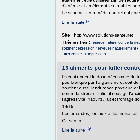
également être utilisées afin de réduire
d'anémie et améliorent les troubles ner
Le sésame: un remède naturel qui gagn
Lire la suite
Site :
http://www.solutions-sante.net
Thèmes liés :
remede naturel contre la de
/
soigner depression nerveuse naturellement
lutter contre la depression
15 aliments pour lutter contre
Ils contiennent la dose nécessaire de t
pas fabriqué par l'organisme et doit do
soutient aussi l'endurance physique et 
contre le stress). Enfin, il soulage l'a
l'agressivité. Yaourts, lait et fromage 
14/15
Les amandes, les noix et les noisettes
Ce sont à...
Lire la suite