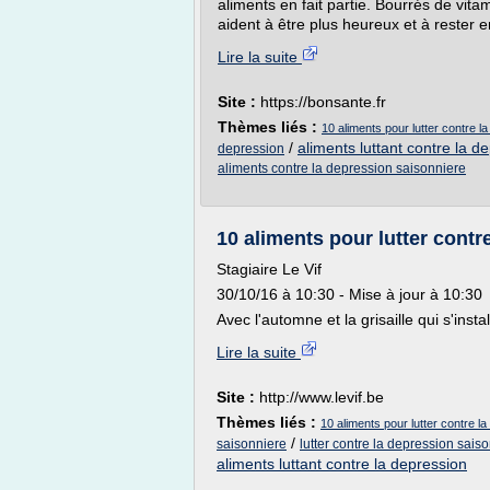
aliments en fait partie. Bourrés de vita
aident à être plus heureux et à rester e
Lire la suite
Site :
https://bonsante.fr
Thèmes liés :
10 aliments pour lutter contre l
/
aliments luttant contre la d
depression
aliments contre la depression saisonniere
10 aliments pour lutter contre
Stagiaire Le Vif
30/10/16 à 10:30 - Mise à jour à 10:30
Avec l'automne et la grisaille qui s'insta
Lire la suite
Site :
http://www.levif.be
Thèmes liés :
10 aliments pour lutter contre l
/
saisonniere
lutter contre la depression sais
aliments luttant contre la depression