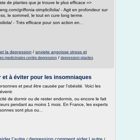
ste de plantes que je trouve le plus efficace =>
nseng.com/griffonia-simplicifolia/ - Agit en profondeur sur
ss, le sommeil, le tout en cure long terme.
iola/ - Très efficace pour son action en...
e et la depression
/
anxiete angoisse stress et
/
tes medicinales contre depression
depression plantes
 et à éviter pour les insomniaques
onnes et peut être causée par l'obésité. Voici les
évenir.
pacité de dormir ou de rester endormis, ou encore le fait
teurs pendant au moins 1 mois. En France, les experts
sonnes sont plus ou...
der l'autre
depression comment aider l autre
/
/