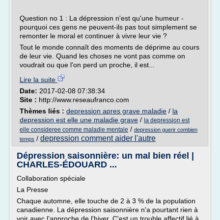
Question no 1 : La dépression n'est qu'une humeur -
pourquoi ces gens ne peuvent-ils pas tout simplement se
remonter le moral et continuer à vivre leur vie ?
Tout le monde connaît des moments de déprime au cours
de leur vie. Quand les choses ne vont pas comme on
voudrait ou que l'on perd un proche, il est...
Lire la suite
Date:
2017-02-08 07:38:34
Site :
http://www.reseaufranco.com
Thèmes liés :
depression apres grave maladie
/
la
depression est elle une maladie grave
/
la depression est
/
elle consideree comme maladie mentale
depression guerir combien
depression comment aider l'autre
/
temps
Dépression saisonnière: un mal bien réel |
CHARLES-ÉDOUARD ...
Collaboration spéciale
La Presse
Chaque automne, elle touche de 2 à 3 % de la population
canadienne. La dépression saisonnière n'a pourtant rien à
voir avec l'approche de l'hiver. C'est un trouble affectif lié à