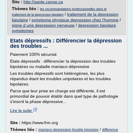
Site :
http://sante.canoe.ca
Thèmes liés :
les recommandations professionnelles dans le
/
traitement de la depression
traitement de la depression bipolaire
bipolaire
/
symptome physique depression chez l'homme
/
signe d une depression nerveuse
/
depression bipolaire
symptomes
Etats dépressifs : Différencier la dépression
des troubles ...
Paiement 100% sécurisé
Etats dépressifs : différencier la dépression des troubles
bipolaires ou maladie maniaco-dépressive
Les troubles dépressifs sont hétérogènes, les plus
répandus étant les troubles unipolaires et les troubles
bipolaires.
Parce que leur prise en charge est différente, il est
primordial de pouvoir établir dans quel type de pathologie
s'inscrit la phase dépressive...
Lire la suite
Site :
https://www.frm.org
Thèmes liés :
/
maniaco depression trouble bipolaire
difference