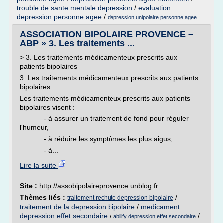
trouble de sante mentale depression
/
evaluation
depression personne agee
/
depression unipolaire personne agee
ASSOCIATION BIPOLAIRE PROVENCE –
ABP » 3. Les traitements ...
> 3. Les traitements médicamenteux prescrits aux
patients bipolaires
3. Les traitements médicamenteux prescrits aux patients
bipolaires
Les traitements médicamenteux prescrits aux patients
bipolaires visent :
- à assurer un traitement de fond pour réguler
l'humeur,
- à réduire les symptômes les plus aigus,
- à...
Lire la suite
Site :
http://assobipolaireprovence.unblog.fr
Thèmes liés :
/
traitement rechute depression bipolaire
traitement de la depression bipolaire
/
medicament
depression effet secondaire
/
/
abilify depression effet secondaire