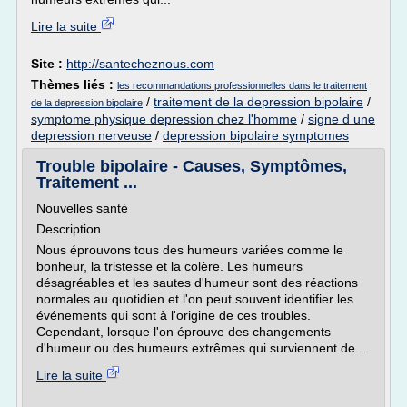
Lire la suite
Site :
http://santecheznous.com
Thèmes liés :
les recommandations professionnelles dans le traitement
/
traitement de la depression bipolaire
/
de la depression bipolaire
symptome physique depression chez l'homme
/
signe d une
depression nerveuse
/
depression bipolaire symptomes
Trouble bipolaire - Causes, Symptômes,
Traitement ...
Nouvelles santé
Description
Nous éprouvons tous des humeurs variées comme le
bonheur, la tristesse et la colère. Les humeurs
désagréables et les sautes d'humeur sont des réactions
normales au quotidien et l'on peut souvent identifier les
événements qui sont à l'origine de ces troubles.
Cependant, lorsque l'on éprouve des changements
d'humeur ou des humeurs extrêmes qui surviennent de...
Lire la suite