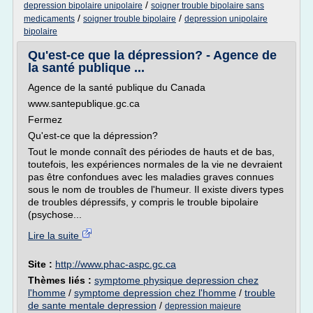
/
depression bipolaire unipolaire
soigner trouble bipolaire sans
/
/
medicaments
soigner trouble bipolaire
depression unipolaire
bipolaire
Qu'est-ce que la dépression? - Agence de
la santé publique ...
Agence de la santé publique du Canada
www.santepublique.gc.ca
Fermez
Qu'est-ce que la dépression?
Tout le monde connaît des périodes de hauts et de bas,
toutefois, les expériences normales de la vie ne devraient
pas être confondues avec les maladies graves connues
sous le nom de troubles de l'humeur. Il existe divers types
de troubles dépressifs, y compris le trouble bipolaire
(psychose...
Lire la suite
Site :
http://www.phac-aspc.gc.ca
Thèmes liés :
symptome physique depression chez
l'homme
/
symptome depression chez l'homme
/
trouble
de sante mentale depression
/
depression majeure