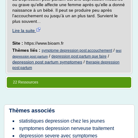
ou grave qu'elle affecte une femme après qu'elle a donné
naissance à un bébé. Il peut se produire peu après
l'accouchement ou jusqu'à un an plus tard. Survient le
plus souvent...
Lire la suite
Site :
https://www.bioam.fr
Thèmes liés :
/
symptome depression post accouchement
test
/
/
depression post partum que faire
depression post partum
depression post partum symptomes
/
therapie depression
post partum
22 Ressources
Thèmes associés
statistiques depression chez les jeunes
symptomes depression nerveuse traitement
depression severe avec symptomes