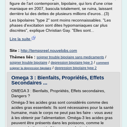
figure de l'art contemporain, bipolaire, qui lors d'une crise
maniaque en 2007, bascula totalement, se ruina, laissant
derrière lui des dettes de plusieurs millions d'euros...(3)
Les bipolaires "type 2" sont moins reconnaissables. "Les
phases d'excitation sont dites hypomaniaques car plus
discrètes", explique Christian Gay. "Elles sont...
Lire la suite
Site :
http://tempsreel.nouvelobs.com
Thèmes liés :
/
soigner trouble bipolaire sans medicaments
/
/
soigner trouble bipolaire
depression bipolaire type 3
comment
/
depression bipolaire type 2
soigner la depression bipolaire
Omega 3 : Bienfaits, Propriétés, Effets
Secondaires ...
OMEGA 3 : Bienfaits, Propriétés, Effets secondaires,
Dangers ?
Oméga-3 les acides gras sont considérés comme des
acides gras essentiels: Ils sont nécessaires pour la santé
humaine, mais le corps ne peut pas les faire - vous avez
à les obtenir par l'alimentation. Oméga-3 les acides gras
peuvent être présents dans les poissons, comme le