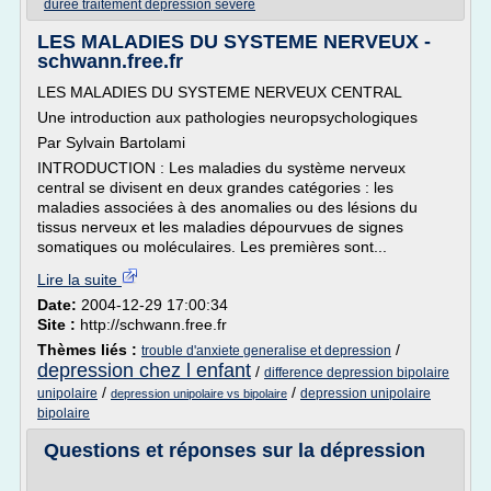
duree traitement depression severe
LES MALADIES DU SYSTEME NERVEUX -
schwann.free.fr
LES MALADIES DU SYSTEME NERVEUX CENTRAL
Une introduction aux pathologies neuropsychologiques
Par Sylvain Bartolami
INTRODUCTION : Les maladies du système nerveux
central se divisent en deux grandes catégories : les
maladies associées à des anomalies ou des lésions du
tissus nerveux et les maladies dépourvues de signes
somatiques ou moléculaires. Les premières sont...
Lire la suite
Date:
2004-12-29 17:00:34
Site :
http://schwann.free.fr
Thèmes liés :
/
trouble d'anxiete generalise et depression
depression chez l enfant
/
difference depression bipolaire
/
/
unipolaire
depression unipolaire
depression unipolaire vs bipolaire
bipolaire
Questions et réponses sur la dépression