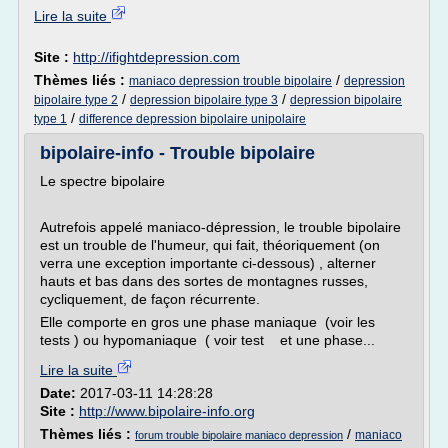
Lire la suite
Site :
http://ifightdepression.com
Thèmes liés :
/
maniaco depression trouble bipolaire
depression
/
/
bipolaire type 2
depression bipolaire type 3
depression bipolaire
/
type 1
difference depression bipolaire unipolaire
bipolaire-info - Trouble bipolaire
Le spectre bipolaire
Autrefois appelé maniaco-dépression, le trouble bipolaire
est un trouble de l'humeur, qui fait, théoriquement (on
verra une exception importante ci-dessous) , alterner
hauts et bas dans des sortes de montagnes russes,
cycliquement, de façon récurrente.
Elle comporte en gros une phase maniaque (voir les
tests ) ou hypomaniaque ( voir test et une phase...
Lire la suite
Date:
2017-03-11 14:28:28
Site :
http://www.bipolaire-info.org
Thèmes liés :
/
maniaco
forum trouble bipolaire maniaco depression