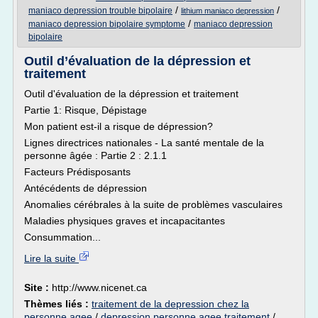
/
/
maniaco depression trouble bipolaire
lithium maniaco depression
/
maniaco depression bipolaire symptome
maniaco depression
bipolaire
Outil d’évaluation de la dépression et
traitement
Outil d'évaluation de la dépression et traitement
Partie 1: Risque, Dépistage
Mon patient est-il a risque de dépression?
Lignes directrices nationales - La santé mentale de la
personne âgée : Partie 2 : 2.1.1
Facteurs Prédisposants
Antécédents de dépression
Anomalies cérébrales à la suite de problèmes vasculaires
Maladies physiques graves et incapacitantes
Consummation...
Lire la suite
Site :
http://www.nicenet.ca
Thèmes liés :
traitement de la depression chez la
personne agee
/
depression personne agee traitement
/