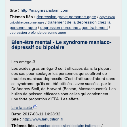
Site :
http://maigrirsansfaim.com
Thèmes liés :
depression grave personne agee
/
depression
/
traitement de la depression chez la
unipolaire personne agee
personne agee
/
depression personne agee traitement
/
depression profonde personne agee
Bien-être mental - Le syndrome maniaco-
dépressif ou bipolaire
Les oméga-3
Les acides gras oméga-3 sont efficaces dans la plupart
des cas pour soulager les personnes qui souffrent de
troubles maniaco-dépressifs. C'est d'ailleurs d'abord dans
ce syndrome qu'ils ont été utilisés - avec succès - par le
Dr Andrew Stoll, de Harvard (Boston, Massachusetts). Les
huiles de poisson efficaces sont celles qui contiennent
une forte proportion d'EPA. Les effets...
Lire la suite
Date:
2017-03-11 14:28:32
Site :
http://www.lanutrition.fr
Thèmes liés :
/
maniaco depression bipolaire traitement