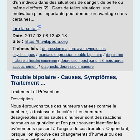
d'un individu dans des situations de danger, de perte ou
même d'efforts [2] . Dans de telles situations, une
motivation plus importante peut donner un avantage dans
certaines...
Lire la suite
Date:
2017-03-08 12:43:18
Site :
https://fr.wikipedia.org
Thèmes liés :
depression majeure avec symptomes
/
/
psychotiques
maniaco depression trouble bipolaire
depression
/
depression post partum 3 mois apres
majeure unipolaire recurrente
/
accouchement
diagnostic depression majeure
Trouble bipolaire - Causes, Symptômes,
Traitement ...
Traitement et Prévention
Description
Nous éprouvons tous des humeurs variées comme le
bonheur, la tristesse et la colère. Les humeurs
désagréables et les sautes d'humeur sont des réactions
normales au quotidien et l'on peut souvent identifier les
événements qui sont à l'origine de ces troubles. Cependant,
lorsque l'on éprouve des changements d'humeur ou des
humeurs extrêmes qui...