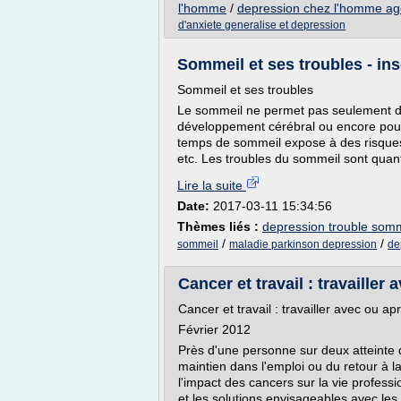
l'homme
/
depression chez l'homme ag
d'anxiete generalise et depression
Sommeil et ses troubles - ins
Sommeil et ses troubles
Le sommeil ne permet pas seulement de 
développement cérébral ou encore pour 
temps de sommeil expose à des risques c
etc. Les troubles du sommeil sont quant
Lire la suite
Date:
2017-03-11 15:34:56
Thèmes liés :
depression trouble somm
/
/
sommeil
maladie parkinson depression
de
Cancer et travail : travailler
Cancer et travail : travailler avec ou a
Février 2012
Près d'une personne sur deux atteinte 
maintien dans l'emploi ou du retour à 
l'impact des cancers sur la vie professi
et les solutions envisageables avec les 