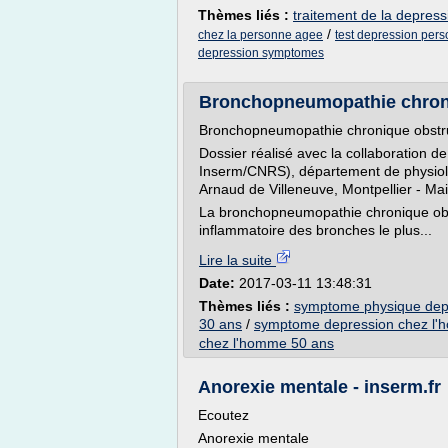
Thèmes liés :
traitement de la depres
/
chez la personne agee
test depression per
depression symptomes
Bronchopneumopathie chron
Bronchopneumopathie chronique obstr
Dossier réalisé avec la collaboration 
Inserm/CNRS), département de physiolog
Arnaud de Villeneuve, Montpellier - M
La bronchopneumopathie chronique obs
inflammatoire des bronches le plus...
Lire la suite
Date:
2017-03-11 13:48:31
Thèmes liés :
symptome physique dep
30 ans
/
symptome depression chez l
chez l'homme 50 ans
Anorexie mentale - inserm.fr
Ecoutez
Anorexie mentale