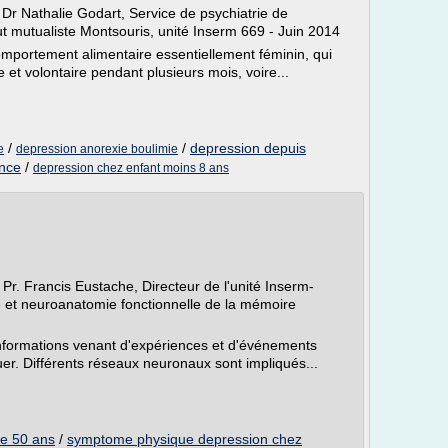
e Dr Nathalie Godart, Service de psychiatrie de
itut mutualiste Montsouris, unité Inserm 669 - Juin 2014
omportement alimentaire essentiellement féminin, qui
e et volontaire pendant plusieurs mois, voire...
/
/
depression depuis
e
depression anorexie boulimie
ence
/
depression chez enfant moins 8 ans
 Pr. Francis Eustache, Directeur de l'unité Inserm-
t neuroanatomie fonctionnelle de la mémoire
nformations venant d'expériences et d'événements
tuer. Différents réseaux neuronaux sont impliqués...
e 50 ans
/
symptome physique depression chez