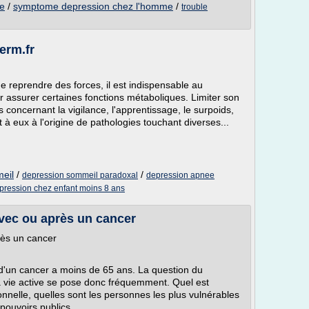
e
/
symptome depression chez l'homme
/
trouble
erm.fr
reprendre des forces, il est indispensable au
assurer certaines fonctions métaboliques. Limiter son
oncernant la vigilance, l'apprentissage, le surpoids,
 à eux à l'origine de pathologies touchant diverses...
eil
/
/
depression sommeil paradoxal
depression apnee
pression chez enfant moins 8 ans
 avec ou après un cancer
près un cancer
d'un cancer a moins de 65 ans. La question du
la vie active se pose donc fréquemment. Quel est
onnelle, quelles sont les personnes les plus vulnérables
pouvoirs publics...