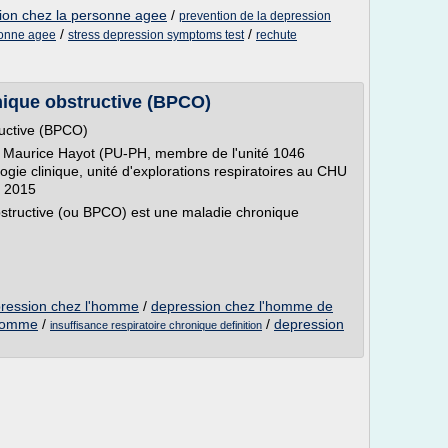
sion chez la personne agee
/
prevention de la depression
/
/
sonne agee
stress depression symptoms test
rechute
ique obstructive (BPCO)
uctive (BPCO)
de Maurice Hayot (PU-PH, membre de l'unité 1046
ie clinique, unité d'explorations respiratoires au CHU
ai 2015
tructive (ou BPCO) est une maladie chronique
ression chez l'homme
/
depression chez l'homme de
'homme
/
/
depression
insuffisance respiratoire chronique definition